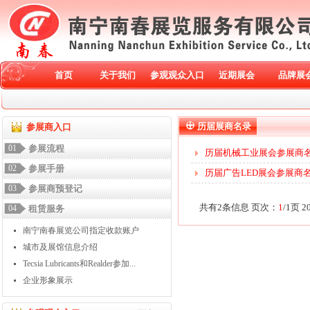
首页
关于我们
参观观众入口
近期展会
品牌展
历届展商名录
参展商入口
01
参展流程
历届机械工业展会参展商
02
参展手册
历届广告LED展会参展商
03
参展商预登记
共有2条信息 页次：
1
/1页 
04
租赁服务
南宁南春展览公司指定收款账户
城市及展馆信息介绍
Tecsia Lubricants和Realder参加...
企业形象展示